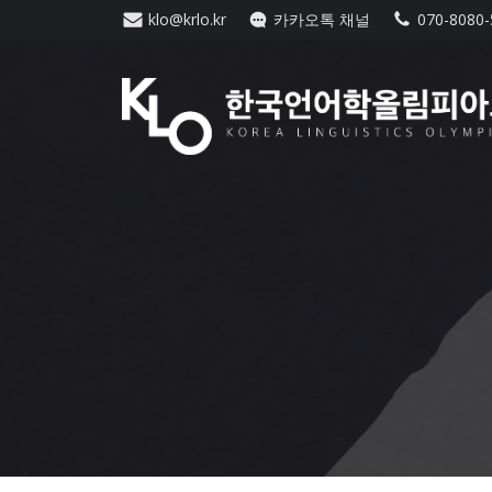
Skip
klo@krlo.kr
카카오톡 채널
070-8080
to
content