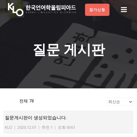
Skip
참가신청
to
content
질문 게시판
전체 78
질문게시판이 생성되었습니다.
KLO
|
2020.12.01
|
추천 1
|
조회 6561