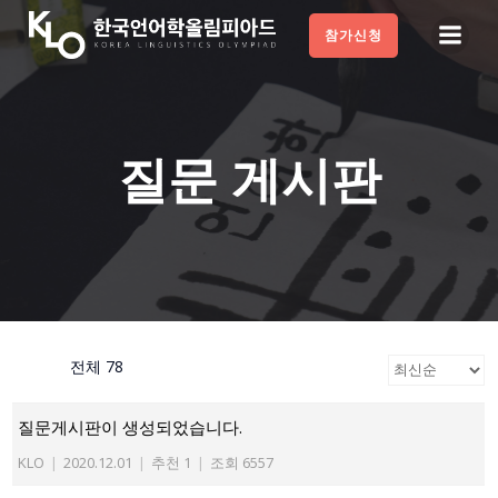
Skip
참가신청
to
content
질문 게시판
전체 78
질문게시판이 생성되었습니다.
KLO
|
2020.12.01
|
추천 1
|
조회 6557