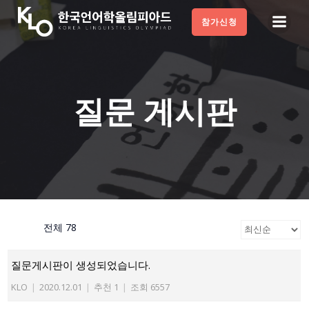
Skip
참가신청
to
content
질문 게시판
전체 78
질문게시판이 생성되었습니다.
KLO
|
2020.12.01
|
추천 1
|
조회 6557