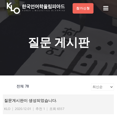
Skip
참가신청
to
content
질문 게시판
전체 78
질문게시판이 생성되었습니다.
KLO
|
2020.12.01
|
추천 1
|
조회 6557