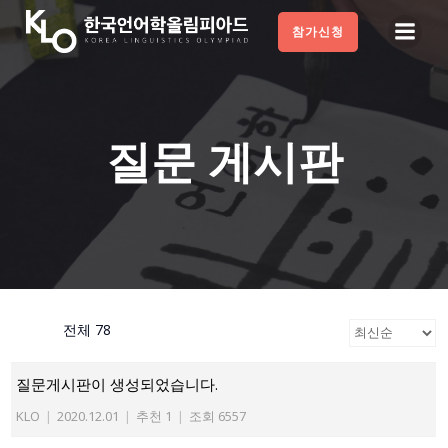
Skip
참가신청
to
content
질문 게시판
전체 78
질문게시판이 생성되었습니다.
KLO
|
2020.12.01
|
추천 1
|
조회 6557