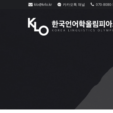
Skip
klo@krlo.kr
카카오톡 채널
070-8080
to
content