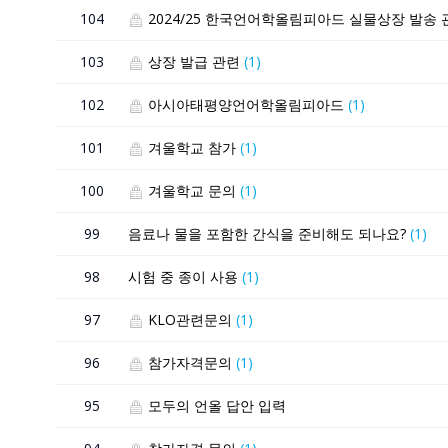
104
2024/25 한국언어학올림피아드 실물상장 발송
103
상장 발급 관련
(1)
102
아시아태평양언어학올림피아드
(1)
101
겨울학교 참가
(1)
100
겨울학교 문의
(1)
99
음료나 물을 포함한 간식을 준비해도 되나요?
(1)
98
시험 중 종이 사용
(1)
97
KLO관련문의
(1)
96
참가자격문의
(1)
95
모두의 언올 답안 입력