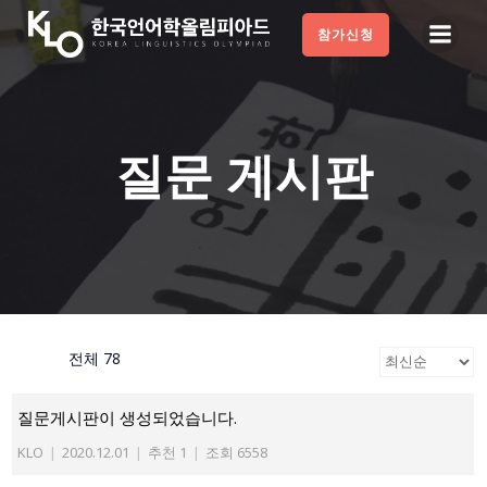
Skip
참가신청
to
content
질문 게시판
전체 78
질문게시판이 생성되었습니다.
KLO
|
2020.12.01
|
추천 1
|
조회 6558