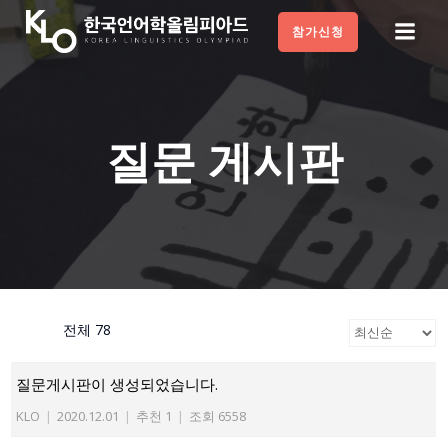
Skip
참가신청
to
content
질문 게시판
전체 78
질문게시판이 생성되었습니다.
KLO
|
2020.12.01
|
추천 1
|
조회 6558