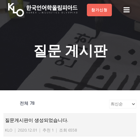
Skip
참가신청
to
content
질문 게시판
전체 78
질문게시판이 생성되었습니다.
KLO
|
2020.12.01
|
추천 1
|
조회 6558