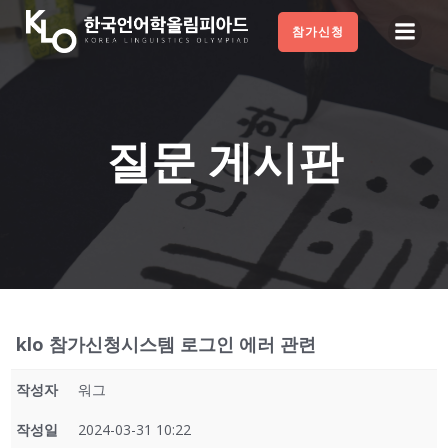
Skip
참가신청
to
content
질문 게시판
klo 참가신청시스템 로그인 에러 관련
작성자
워그
작성일
2024-03-31 10:22